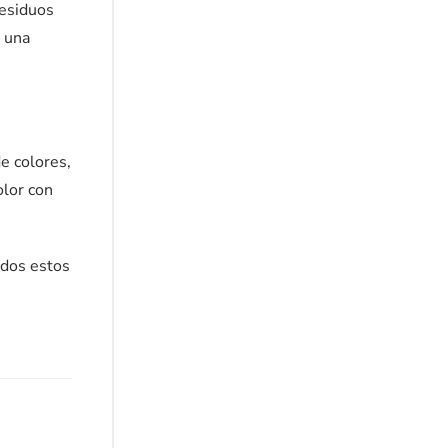
residuos
o una
e colores,
olor con
odos estos