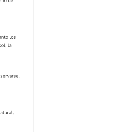
seño de
anto los
ol, la
n
nservarse.
atural,